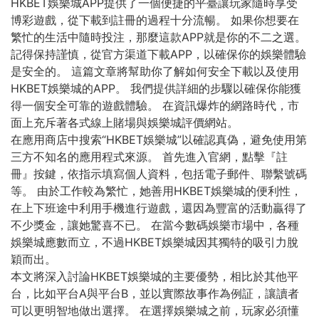
HKBET娛樂城APP提供了一個便捷的平臺讓玩家隨時享受
博彩遊戲，從下載到註冊的過程十分流暢。 如果你想要在
繁忙的生活中隨時投注，那麼這款APP就是你的不二之選。
記得保持謹慎，從官方渠道下載APP，以確保你的娛樂體驗
是安全的。 這篇文章將幫助你了解如何安全下載以及使用
HKBET娛樂城的APP。 我們提供詳細的步驟以確保你能獲
得一個安全可靠的遊戲體驗。 在資訊爆炸的網路時代，市
面上充斥著各式線上賭場與娛樂城評價網站。
在應用商店中搜索“HKBET娛樂城”以確認真偽，避免使用第
三方不知名的應用程式來源。 首先進入官網，點擊『註
冊』按鍵，依指示填寫個人資料，包括電子郵件、聯繫號碼
等。 由於工作較為繁忙，她善用HKBET娛樂城的便利性，
在上下班途中利用手機進行遊戲，還因為豐富的活動贏得了
不少獎金，讓她驚喜不已。 在當今數碼娛樂市場中，各種
娛樂城應數而立，不過HKBET娛樂城因其獨特的吸引力脫
穎而出。
本文將深入討論HKBET娛樂城的主要優勢，相比於其他平
台，比如平台A與平台B，並以實際故事作為例証，讓讀者
可以更明智地做出選擇。 在選擇娛樂城之前，玩家必須懂