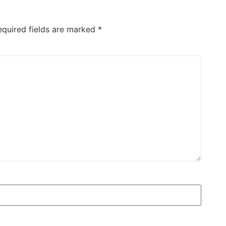
equired fields are marked
*