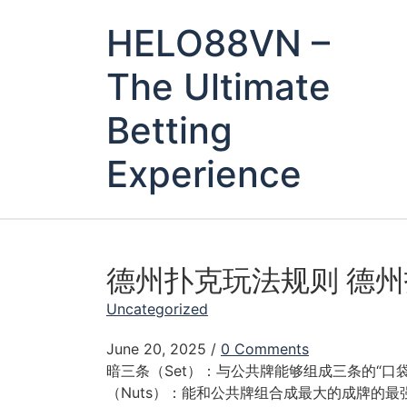
Skip to content
HELO88VN –
The Ultimate
Betting
Experience
德州扑克玩法规则 德
Uncategorized
June 20, 2025
/
0 Comments
暗三条（Set）：与公共牌能够组成三条的“口袋对
（Nuts）：能和公共牌组合成最大的成牌的最强底牌