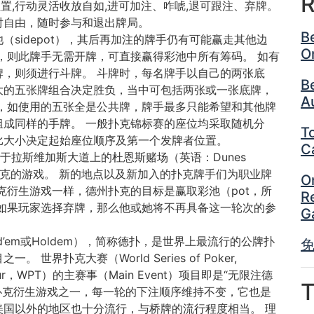
R
位置,行动灵活收放自如,进可加注、咋唬,退可跟注、弃牌。
对自由，随时参与和退出牌局。
B
sidepot），其后再加注的牌手仍有可能赢走其他边
O
，则此牌手无需开牌，可直接赢得彩池中所有筹码。 如有
，则须进行斗牌。 斗牌时，每名牌手以自己的两张底
B
大的五张牌组合决定胜负，当中可包括两张或一张底牌，
A
，如使用的五张全是公共牌，牌手最多只能希望和其他牌
成同样的手牌。 一般扑克锦标赛的座位均采取随机分
T
比大小决定起始座位顺序及第一个发牌者位置。
C
位于拉斯维加斯大道上的杜恩斯赌场（英语：Dunes
里进行德州扑克的游戏。 新的地点以及新加入的扑克牌手们为职业牌
O
克衍生游戏一样，德州扑克的目标是赢取彩池（pot，所
R
如果玩家选择弃牌，那么他或她将不再具备这一轮次的参
G
old’em或Holdem），简称德扑，是世界上最流行的公牌扑
界扑克大赛（World Series of Poker,
our，WPT）的主赛事（Main Event）项目即是“无限注德
T
的扑克衍生游戏之一，每一轮的下注顺序维持不变，它也是
国以外的地区也十分流行，与桥牌的流行程度相当。 理