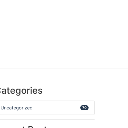
ategories
Uncategorized
70